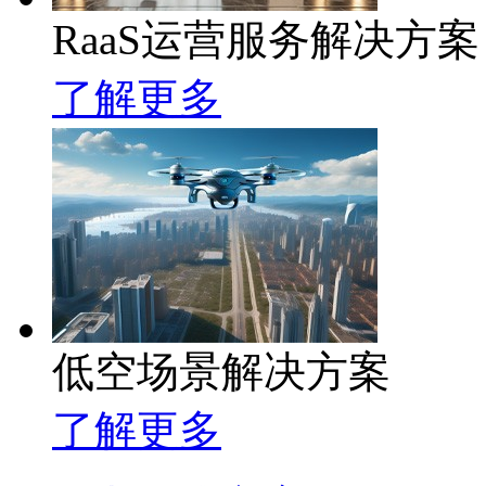
RaaS运营服务解决方案
了解更多
低空场景解决方案
了解更多