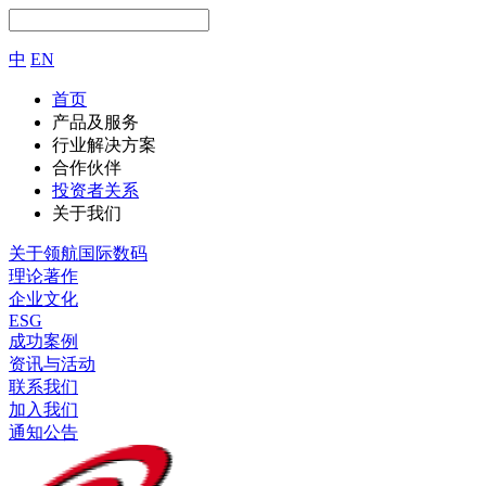
中
EN
首页
产品及服务
行业解决方案
合作伙伴
投资者关系
关于我们
关于领航国际数码
理论著作
企业文化
ESG
成功案例
资讯与活动
联系我们
加入我们
通知公告