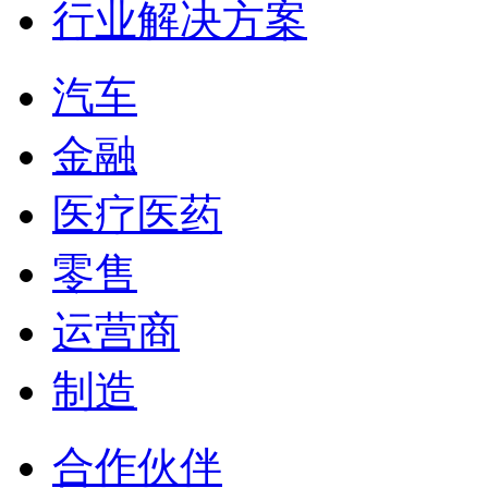
行业解决方案
汽车
金融
医疗医药
零售
运营商
制造
合作伙伴