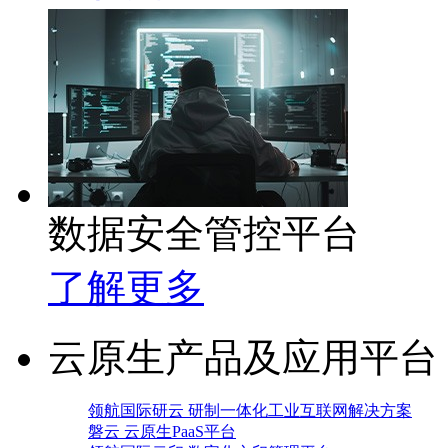
数据安全管控平台
了解更多
云原生产品及应用平台
领航国际研云 研制一体化工业互联网解决方案
磐云 云原生PaaS平台