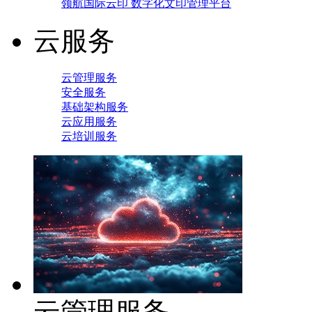
领航国际云印 数字化文印管理平台
云服务
云管理服务
安全服务
基础架构服务
云应用服务
云培训服务
云管理服务