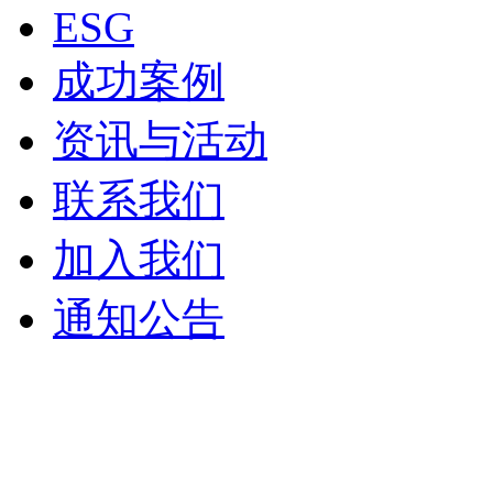
ESG
成功案例
资讯与活动
联系我们
加入我们
通知公告